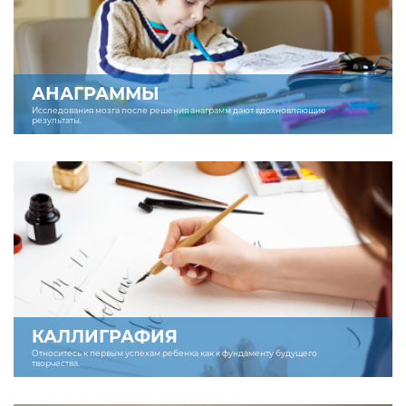
АНАГРАММЫ
Исследования мозга после решения анаграмм дают вдохновляющие
результаты.
КАЛЛИГРАФИЯ
Относитесь к первым успехам ребенка как к фундаменту будущего
творчества.