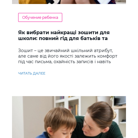
Обучение ребенка
Як вибрати найкращі зошити для
школи: повний гід для батьків та
учнів
Зошит – це звичайний шкільний атрибут,
але саме від його якості залежить комфорт
під час письма, охайність записів і навіть
ставлення до навчання
ЧИТАТЬ ДАЛЕЕ