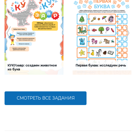
КУКУзавр: создаем животное
Первая буква: исследуем речь
из букв
Задание будет способствовать
Задание будет способствовать
развитию мелкой моторики, умения
формированию речевой
распознавать буквы и шрифты среди
компетентности ребенка,
печатных текстов
обогащению словарного запаса
СМОТРЕТЬ ВСЕ ЗАДАНИЯ
БОЛЬШЕ
БОЛЬШЕ