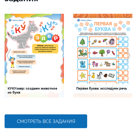
КУКУзавр: создаем животное
Первая буква: исследуем речь
из букв
Задание будет способствовать
Задание будет способствовать
развитию мелкой моторики, умения
формированию речевой
распознавать буквы и шрифты среди
компетентности ребенка,
печатных текстов
обогащению словарного запаса
СМОТРЕТЬ ВСЕ ЗАДАНИЯ
БОЛЬШЕ
БОЛЬШЕ