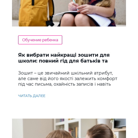
Обучение ребенка
Як вибрати найкращі зошити для
школи: повний гід для батьків та
учнів
Зошит – це звичайний шкільний атрибут,
але саме від його якості залежить комфорт
під час письма, охайність записів і навіть
ставлення до навчання
ЧИТАТЬ ДАЛЕЕ