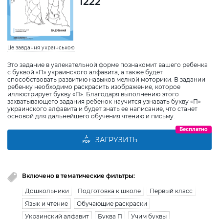
1222
Це завдання українською
Это задание в увлекательной форме познакомит вашего ребенка
с буквой «П» украинского алфавита, а также будет
способствовать развитию навыков мелкой моторики. В задании
ребенку необходимо раскрасить изображение, которое
иллюстрирует букву «П». Благодаря выполнению этого
захватывающего задания ребенок научится узнавать букву «П»
украинского алфавита и будет знать ее написание, что станет
основой для дальнейшего обучения чтению и письму.
Бесплатно
ЗАГРУЗИТЬ
Включено в тематические фильтры:
Дошкольники
Подготовка к школе
Первый класс
Язык и чтение
Обучающие раскраски
Украинский алфавит
Буква П
Учим буквы