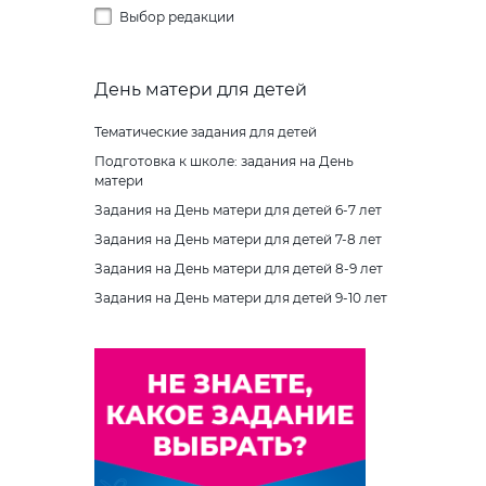
Выбор редакции
Буква Z
Буква Ж
Буква Ж
Предметные ассоциации
Буква З
Буква З
Части целого
День матери для детей
Буква И
Буква И
Шифры и коды
Буква І
Тематические задания для детей
Буква Й
Найди тень
Подготовка к школе: задания на День
Буква Ї
Буква К
матери
Буква Й
Буква Л
Задания на День матери для детей 6-7 лет
Буква К
Задания на День матери для детей 7-8 лет
Буква М
Задания на День матери для детей 8-9 лет
Буква Л
Буква Н
Задания на День матери для детей 9-10 лет
Буква М
Буква О
Буква Н
Буква П
Буква О
Буква Р
Буква П
Буква С
Буква Р
Буква Т