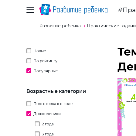
Пра
Развитие ребенка
Практические задани
Те
Новые
По рейтингу
Де
Популярные
Возрастные категории
Подготовка к школе
Дошкольники
2 года
3 года