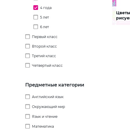
4 года
Цветы
8 бере
5 лет
рисуе
6 лет
Задание 
развити
способн
Первый класс
СКАЧАТЬ
Второй класс
Третий класс
Четвертый класс
Предметные категории
Английский язык
Окружающий мир
Головоломки
Изучение грамматики
Язык и чтение
Времена и месяцы года
Кроссворды
Дни недели
Future Simple
Математика
Строение слова