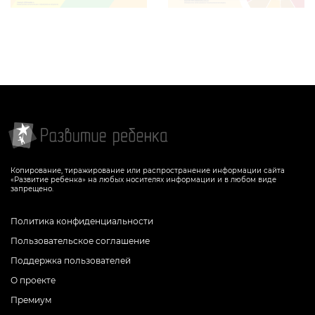
Задание будет способствовать
Задание поможет ребенку
совершенствованию навыков
потренировать навыки умножения,
табличного умножения
развить математическую компетенцию
и внимательность
СКАЧАТЬ
СКАЧАТЬ
Копирование, тиражирование или распространение информации сайта
«Развитие ребенка» на любых носителях информации и в любом виде
запрещено.
Политика конфиденциальности
Пользовательское соглашение
Поддержка пользователей
О проекте
Премиум