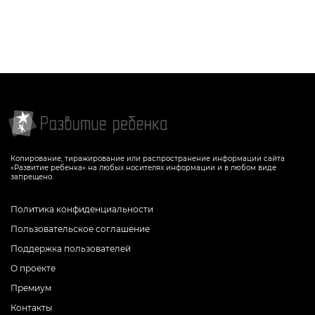
Задание, которое поможет ребенку
Задание, которое поможет ребенку
научиться определять исчисляемые и
закрепить знание правил правописания
неисчисляемые существительные на
существительных во множественном
английском языке
числе и написания цифр на английском
языке
СКАЧАТЬ
СКАЧАТЬ
Копирование, тиражирование или распространение информации сайта
«Развитие ребенка» на любых носителях информации и в любом виде
запрещено.
Политика конфиденциальности
Пользовательское соглашение
Поддержка пользователей
О проекте
Премиум
Контакты