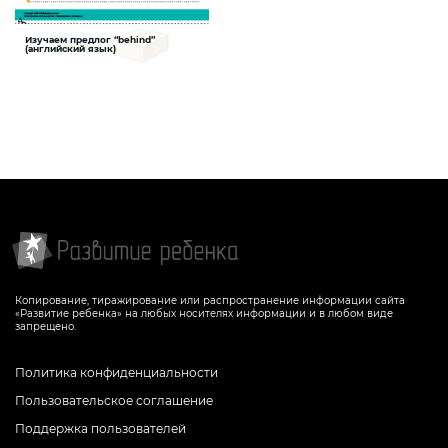
Изучаем предлог “behind”
Предлог
(английский язык)
Задание поможет ребенку научиться
употреблять в речи предлог «behind»,
описывать пространство, развить
навыки рисования и мелкую моторику
СКАЧАТЬ
Копирование, тиражирование или распространение информации сайта
«Развитие ребенка» на любых носителях информации и в любом виде
запрещено.
Политика конфиденциальности
Пользовательское соглашение
Поддержка пользователей