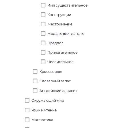
Имя существительное
Конструкции
Местоимение
Модальные глаголы
Предлог
Прилагательное
Числительное
Кроссворды
Словарный запас
Английский алфавит
Времена года и погода
Дни недели и месяцы
Окружающий мир
Буква А
Еда (продукты питания)
Буква B
Язык и чтение
Времена и месяцы года
Животные
Буква C
Дни недели
Математика
Строение слова