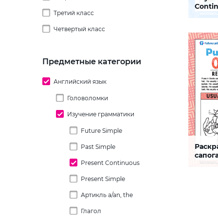
Conti
Третий класс
4 года
(англ
Задание,
Четвертый класс
5 лет
ребенку 
потрени
употребл
6 лет
Continuo
знание н
Предметные категории
английск
СКАЧАТЬ
Английский язык
Головоломки
Изучение грамматики
Future Simple
Раскр
Past Simple
Presen
сапога
Present Continuous
англи
Задание,
Present Simple
ребенку 
употреб
языке вр
Артикль a/an, the
Present 
Глагол
СКАЧАТЬ