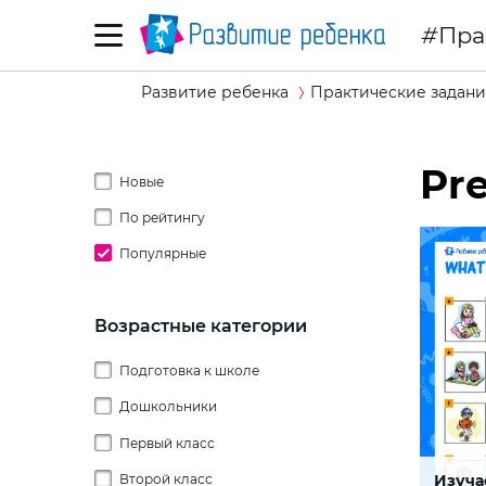
Пра
Развитие ребенка
Практические задани
Pr
Новые
По рейтингу
Популярные
Возрастные категории
Подготовка к школе
Дошкольники
Первый класс
2 года
Изуча
Второй класс
3 года
Конст