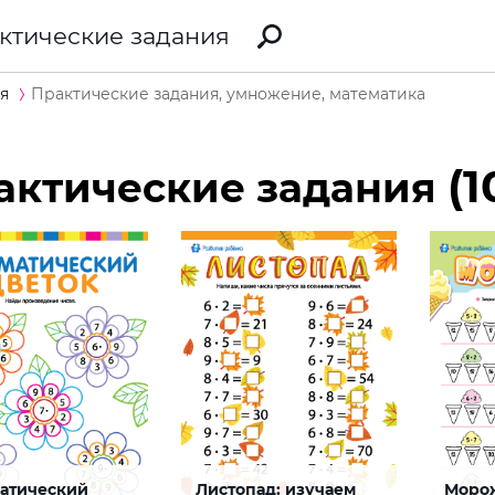
ктические задания
я
Практические задания, умножение, математика
(1
актические задания
атический
Листопад: изучаем
Морож
а умножения на «‎9»‎
Неизвестный множитель
Таблиц