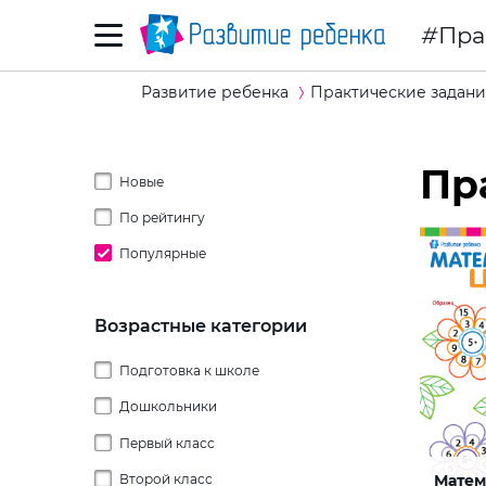
Пра
Развитие ребенка
Практические задани
Пр
Новые
По рейтингу
Популярные
Возрастные категории
Подготовка к школе
Дошкольники
Первый класс
2 года
Матем
Второй класс
3 года
Таблиц