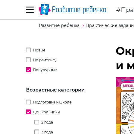
Пра
Развитие ребенка
Практические задани
Ок
Новые
По рейтингу
и 
Популярные
Возрастные категории
Подготовка к школе
Дошкольники
2 года
3 года