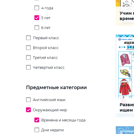
4 года
Учим 
Времен
5 лет
време
6 лет
Задание,
ребенку
времена 
Первый класс
потрени
моторику
Второй класс
СКАЧАТЬ
Третий класс
Четвертый класс
Предметные категории
Английский язык
Разви
Погод
ищем
Окружающий мир
Головоломки
зимн
Изучение грамматики
Времена и месяцы года
Задание
развить 
абстрак
Кроссворды
Дни недели
Future Simple
навыки 