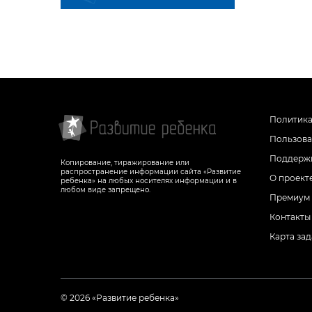
Буква Ю
Буква Э
Буква Я
Буква Ю
Буква Я
Политика
Пользова
Поддержк
Копирование, тиражирование или
распространение информации сайта «Развитие
О проект
ребенка» на любых носителях информации и в
любом виде запрещено.
Премиум
Контакты
Карта за
© 2026 «Развитие ребенка»