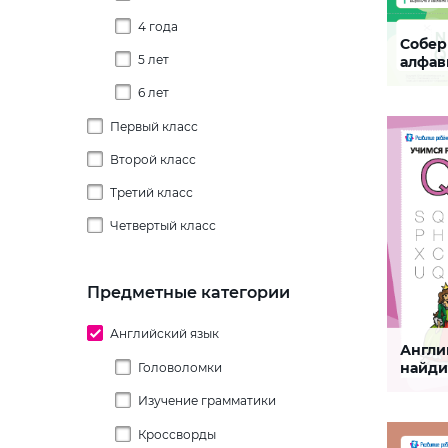
4 года
Собер
Буква 
5 лет
алфави
пропу
6 лет
Задание 
необходи
английск
Первый класс
наклеит
места
Второй класс
СКАЧАТЬ
Третий класс
Четвертый класс
Предметные категории
Английский язык
Англи
Буква 
найди
Головоломки
Изучение грамматики
Задание,
ребенку
английск
Кроссворды
Future Simple
потренир