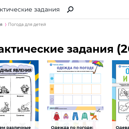
ктические задания
я
Погода для детей
(2
актические задания
ем различные
Одежда по погоде:
Одева
уй рисунок
Погода
Погод