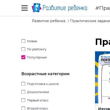
Пра
Развитие ребенка
Практические задани
Пр
Новые
По рейтингу
Популярные
Возрастные категории
Подготовка к школе
Дошкольники
Первый класс
2 года
Изуча
Второй класс
3 года
Дорис