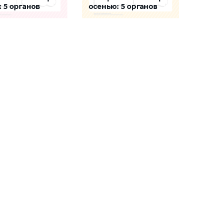
: 5 органов
осенью: 5 органов
в
чувств
 поможет ребенку
Задание поможет ребенку
зировать то, как
проанализировать то, как
аждый из пяти органов
осенью каждый из пяти
помогает ему
органов чувств помогает ему
чно воспринимать
гармонично воспринимать
олучать информацию о
мир и получать информацию о
нем
СКАЧАТЬ