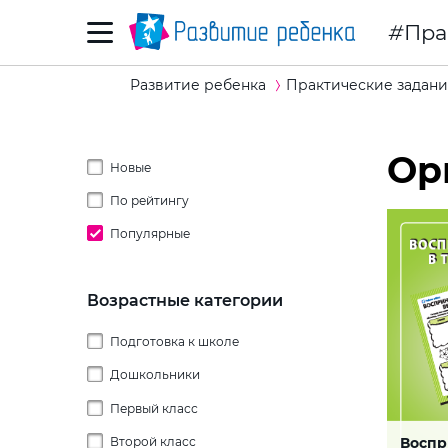
Пра
Развитие ребенка
Практические задани
Ор
Новые
По рейтингу
Популярные
Возрастные категории
Подготовка к школе
Дошкольники
Первый класс
2 года
Воспр
Второй класс
3 года
Ощуще