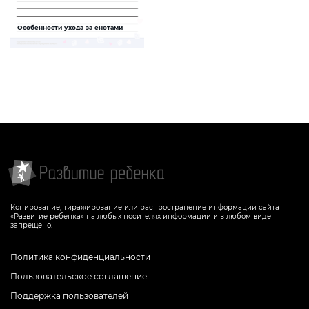
Особенности ухода за енотами
День домашніх тварин
Задание поможет ребенку найти и
упорядочить информацию об уходе за
енотами, развить навыки письменной
связной речи и рисования
СКАЧАТЬ
Копирование, тиражирование или распространение информации сайта
«Развитие ребенка» на любых носителях информации и в любом виде
запрещено.
Политика конфиденциальности
Пользовательское соглашение
Поддержка пользователей