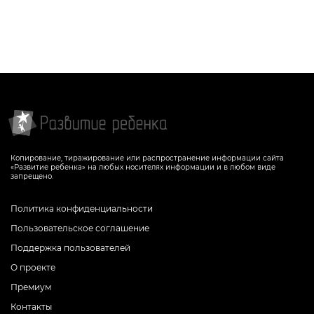
Задание поможет ребенку развить
Задание-раскраска поможет ребенку
зрительное восприятие и мелкую
выучить цифру «6», расширить кругозор,
моторику, закрепить знания цветов и
потренировать навыки чтения и письма
цифр
СКАЧАТЬ
СКАЧАТЬ
Копирование, тиражирование или распространение информации сайта
«Развитие ребенка» на любых носителях информации и в любом виде
запрещено.
Политика конфиденциальности
Пользовательское соглашение
Поддержка пользователей
О проекте
Премиум
Контакты