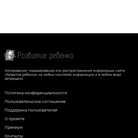
СКАЧАТЬ
СКАЧАТЬ
Копирование, тиражирование или распространение информации сайта
«Развитие ребенка» на любых носителях информации и в любом виде
запрещено.
Политика конфиденциальности
Пользовательское соглашение
Поддержка пользователей
О проекте
Премиум
Контакты