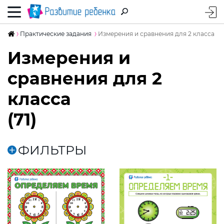
Практические задания
Измерения и сравнения для 2 класса
Измерения и
сравнения для 2
класса
(71)
ФИЛЬТРЫ