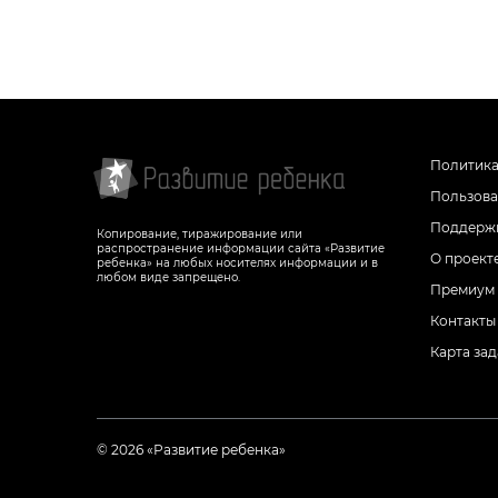
Буква Ь
Буква Ъ
Буква Ю
Буква Э
Буква Я
Буква Ю
Буква Я
Политика
Пользова
Поддержк
Копирование, тиражирование или
распространение информации сайта «Развитие
О проект
ребенка» на любых носителях информации и в
любом виде запрещено.
Премиум
Контакты
Карта за
© 2026 «Развитие ребенка»