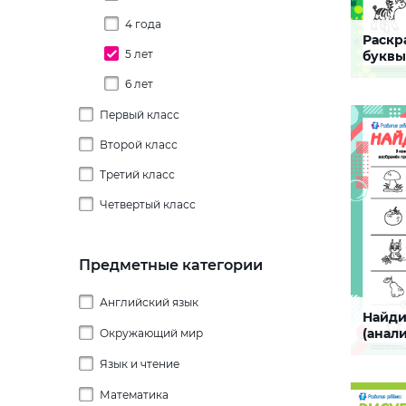
4 года
Раскр
Для де
5 лет
буквы
6 лет
Задание
осознать
звуками 
Первый класс
потренир
слуховое
Второй класс
мелкую 
СКАЧАТЬ
Третий класс
Четвертый класс
Предметные категории
Английский язык
Найди
Класс
(анали
Окружающий мир
Головоломки
катег
Изучение грамматики
Язык и чтение
Времена и месяцы года
Задание-
поможет
аналити
Кроссворды
Дни недели
Future Simple
Математика
Строение слова
ребенка