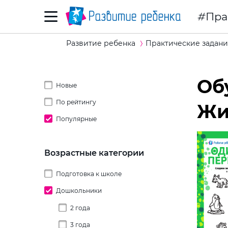
Пра
Развитие ребенка
Практические задани
Об
Новые
По рейтингу
Жи
Популярные
Возрастные категории
Подготовка к школе
Дошкольники
2 года
3 года