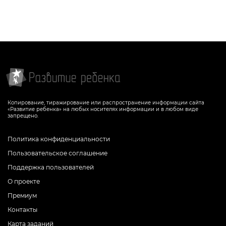
Копирование, тиражирование или распространение информации сайта
«Развитие ребенка» на любых носителях информации и в любом виде
запрещено.
Политика конфиденциальности
Пользовательское соглашение
Поддержка пользователей
О проекте
Премиум
Контакты
Карта заданий