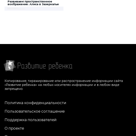
Развиваем пространственное
Литературные герои
воображение: Алиса в Зазеркалье
Задание поможет ребенку развить
пространственное воображение и
образное мышление
СКАЧАТЬ
Копирование, тиражирование или распространение информации сайта
«Развитие ребенка» на любых носителях информации и в любом виде
запрещено.
Политика конфиденциальности
Пользовательское соглашение
Поддержка пользователей
О проекте