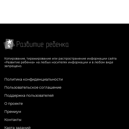
Копирование, тиражирование или распространение информации сайта
«Развитие ребенка» на любых носителях информации и в любом виде
запрещено.
Политика конфиденциальности
Пользовательское соглашение
Поддержка пользователей
О проекте
Премиум
Контакты
Карта заданий