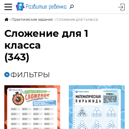
Практические задания
Сложение для 1 класса
Сложение для 1
класса
(343)
ФИЛЬТРЫ