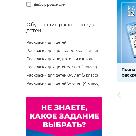
ребенка 
Выбор редакции
развить 
Новый год
Буква Ж
Буква Ж
Предметные ассоциации
навыки 
моторик
Осень
Буква З
Буква З
Части целого
СКАЧАТЬ
Обучающие раскраски для
Пасха
Буква И
Буква И
Шифры и коды
детей
Рождество Христово
Буква І
Буква Й
Найди тень
Раскраски для детей
Хеллоуин
Буква Ї
Буква К
Раскраски для дошкольников 4-5 лет
Буква Й
Буква Л
Раскраски для подготовки к школе
Буква К
Буква М
Раскраски для детей 6-7 лет (1 класс)
Позна
Времен
раскра
Раскраски для детей 8-9 лет (3 класс)
Буква Л
Буква Н
месяц
Раскраски для детей 9-10 лет (4 класс)
Комплект
Буква М
Буква О
которые 
особенн
Буква Н
Буква П
двенадца
помогут
моторик
Буква О
Буква Р
СКАЧАТЬ
Буква П
Буква С
Буква Р
Буква Т