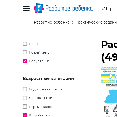
Пра
Развитие ребенка
Практические задани
Рас
Новые
По рейтингу
(4
Популярные
Возрастные категории
Подготовка к школе
Дошкольники
Первый класс
2 года
Второй класс
3 года