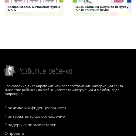
Воспроизводим английские буквы
Ищем названия рисунков на букву
Рисование по клеточкам
Буква J
J, K, L
«J» (английский язык)
Задание, которое поможет ребенку
Задание, которое поможет ребенку
выучить буквы английского алфавита (J,
выучить букву «J» английского алфавита
K, L), тренируя при этом зрительную и
мышечную память, а также мелкую
моторику
СКАЧАТЬ
СКАЧАТЬ
Копирование, тиражирование или распространение информации сайта
«Развитие ребенка» на любых носителях информации и в любом виде
запрещено.
Политика конфиденциальности
Пользовательское соглашение
Поддержка пользователей
О проекте