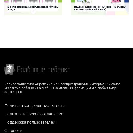
Воспроизводим английские буквы
Ищем названия рисунков на букву
Рисование по клеточкам
Буква J
J, K, L
«J» (английский язык)
Задание, которое поможет ребенку
Задание, которое поможет ребенку
выучить буквы английского алфавита (J,
выучить букву «J» английского алфавита
K, L), тренируя при этом зрительную и
мышечную память, а также мелкую
моторику
СКАЧАТЬ
СКАЧАТЬ
Копирование, тиражирование или распространение информации сайта
«Развитие ребенка» на любых носителях информации и в любом виде
запрещено.
Политика конфиденциальности
Пользовательское соглашение
Поддержка пользователей
О проекте