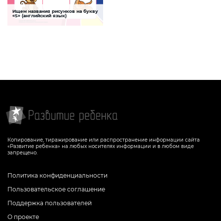
Ищем названия рисунков на букву
Буква S
«S» (английский язык)
Задание, которое поможет ребенку
выучить букву «S» английского
алфавита
СКАЧАТЬ
Копирование, тиражирование или распространение информации сайта
«Развитие ребенка» на любых носителях информации и в любом виде
запрещено.
Политика конфиденциальности
Пользовательское соглашение
Поддержка пользователей
О проекте