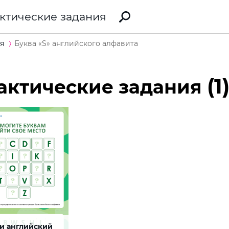
ктические задания
я
Буква «S» английского алфавита
(1
актические задания
и английский
Y