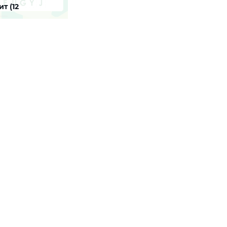
т (12
сков)
для детей в котором
мо вырезать 12 букв
ого алфавита и
ь их в пропущенные