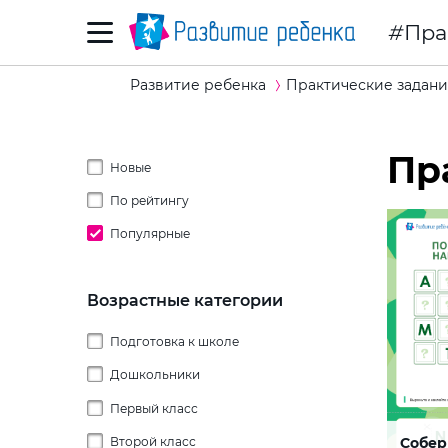
Пра
Развитие ребенка
Практические задани
Пр
Новые
По рейтингу
Популярные
Возрастные категории
Подготовка к школе
Дошкольники
Первый класс
2 года
Собер
Второй класс
3 года
Буква 