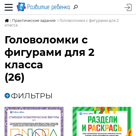
Практические задания
Головоломки с фигурами для 2
класса
Головоломки с
фигурами для 2
класса
(26)
ФИЛЬТРЫ