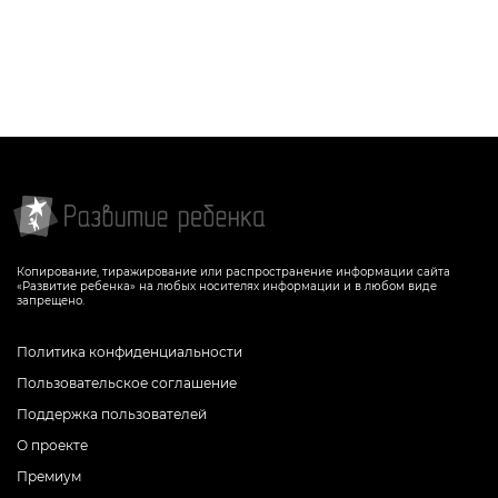
СКАЧАТЬ
СКАЧАТЬ
Копирование, тиражирование или распространение информации сайта
«Развитие ребенка» на любых носителях информации и в любом виде
запрещено.
Политика конфиденциальности
Пользовательское соглашение
Поддержка пользователей
О проекте
Премиум