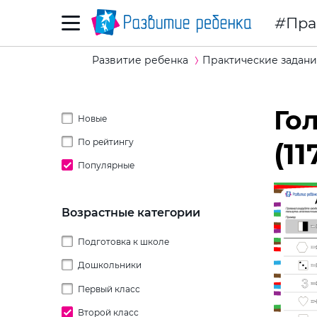
Пра
Развитие ребенка
Практические задани
Го
Новые
По рейтингу
(11
Популярные
Возрастные категории
Подготовка к школе
Дошкольники
Первый класс
2 года
Второй класс
3 года