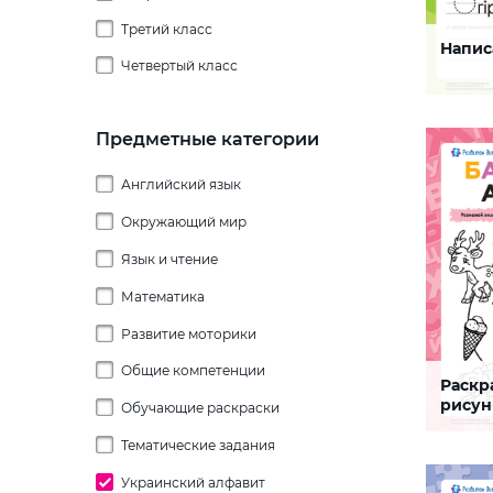
Третий класс
4 года
Напис
Пропис
Четвертый класс
5 лет
6 лет
Изучени
«О». Зад
способс
Предметные категории
приобре
мелкой м
почерка
Английский язык
украинск
СКАЧАТЬ
Окружающий мир
Головоломки
Изучение грамматики
Язык и чтение
Времена и месяцы года
Кроссворды
Дни недели
Future Simple
Математика
Строение слова
Словарный запас
Изучение цветов
Past Simple
Учим буквы
Развитие моторики
Вычитание
Мир животных
Present Continuous
Английский алфавит
Звуки
Времена года и погода
Общие компетенции
Сравнение
Вычитание в картинках
Раскр
Буква 
рисун
Мир растений
Present Simple
Дни недели и месяцы
Связная речь
Буква А
Гласные звуки
Обучающие раскраски
Безопасность
Вычитание в пределах 5
Головоломки
Сравнение форм
(укра
Моя семья
Артикль a/an, the
Еда (продукты питания)
алфав
Буква B
Глухие звуки
Кроссворды
Коммуникация и общение
Создаем комиксы
Вычитание в пределах 10
Задание-
Тематические задания
Буквы
Сравнение чисел
Данные
Судоку
поможет
буквы ук
Окружающая среда
Глагол
Животные
Буква C
Звонкие звуки
Эмоциональный интеллект
Составляем истории
Вычитание в пределах 20
Литературное чтение
Внешность
Классические кроссворды
Сравнение веса
Украинский алфавит
Деление
8 марта
Японские кроссворды
трениру