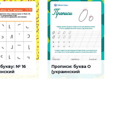
ого алфавита.
восприятия букв украинского
большой
 буквы украинского
алфавита и их правописания
«О» и ст
а
ребенком
обучени
СКАЧАТЬ
СКАЧАТЬ
 букву: № 16
Прописи: буква О
ть пропущенные
Прописи прописных букв
инский
(украинский
ит)
алфавит)
 для улучшения
Задание с помощью которого
визуального
ваш ребенок научится писать
ия букв украинского
букву «О» украинского
 и их правописания
алфавита
м
СКАЧАТЬ