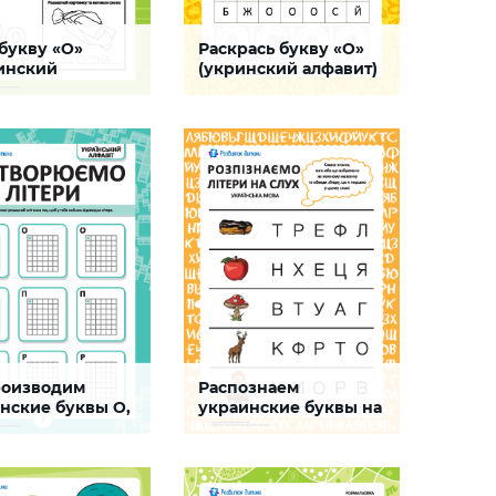
букву «О»
Раскрась букву «О»
си печатных букв
Прописи печатных букв
инский
(укринский алфавит)
ит)
 поможет ребенку
Задание, которое поможет
ся писать украинскую
ребенку выучить буквы
» и слово, которое на
украинского алфавита
нается,
потренировать написание
ровать мелкую
буквы «О» и улучшить
у и мышечную память
моторику
СКАЧАТЬ
роизводим
Распознаем
ание по клеточкам
Буква Я
нские буквы О,
украинские буквы на
слух №4
, которое поможет
Задание, которое дает ребенку
 запомнить буквы
возможность потренировать
ого алфавита (О, П, Р),
фонематический слух,
я при этом
увеличить словарный запас и