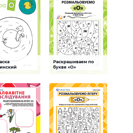
ную и мышечную
закрепить знания букв
 а также мелкую
алфавита
у
СКАЧАТЬ
аска
Раскрашиваем по
 О
Внимание
аинский
букве «О»
ит»: буква «О»
(украинский язык)
ка для детей
Задание поможет ребенку
ский алфавит».
хорошо запомнить такую букву
 для развития у детей
украинского алфавита, как «О»,
 мелкой моторики и
потренировать внимание,
я буквы «О»
мелкую моторику и зрительно-
кого алфавита
моторную координацию
СКАЧАТЬ