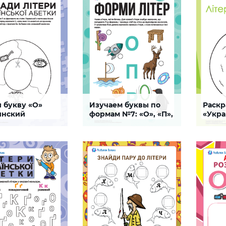
е, зрительную и
зритель
ю память
память,
СКАЧАТЬ
моторик
СКАЧАТЬ
 букву «О»
Изучаем буквы по
Раскр
ание
Внимание
Буква
инский
формам №7: «О», «П»,
«Укр
ит)
«Р» (украинский
алфав
алфавит)
раскраска, которое
Задание поможет ребенку
Раскрас
 ребенку выучить
изучить буквы «О», «П», «Р»
«Украин
раинского алфавита,
украинского алфавита,
Задание
я при этом
тренируя при этом
навыков
льное внимание,
произвольное внимание,
изучени
ную и мышечную
зрительное восприятие,
украинс
навыки письма
СКАЧАТЬ
СКАЧАТЬ