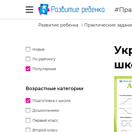
Пра
Развитие ребенка
Практические задани
Ук
Новые
По рейтингу
шк
Популярные
Возрастные категории
Подготовка к школе
Дошкольники
Первый класс
2 года
Второй класс
3 года