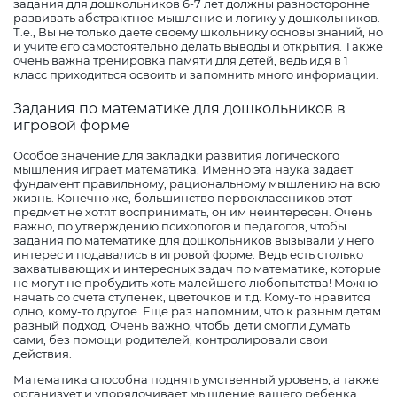
задания для дошкольников 6-7 лет должны разносторонне
развивать абстрактное мышление и логику у дошкольников.
Т.е., Вы не только даете своему школьнику основы знаний, но
и учите его самостоятельно делать выводы и открытия. Также
очень важна тренировка памяти для детей, ведь идя в 1
класс приходиться освоить и запомнить много информации.
Задания по математике для дошкольников в
игровой форме
Особое значение для закладки развития логического
мышления играет математика. Именно эта наука задает
фундамент правильному, рациональному мышлению на всю
жизнь. Конечно же, большинство первоклассников этот
предмет не хотят воспринимать, он им неинтересен. Очень
важно, по утверждению психологов и педагогов, чтобы
задания по математике для дошкольников вызывали у него
интерес и подавались в игровой форме. Ведь есть столько
захватывающих и интересных задач по математике, которые
не могут не пробудить хоть малейшего любопытства! Можно
начать со счета ступенек, цветочков и т.д. Кому-то нравится
одно, кому-то другое. Еще раз напомним, что к разным детям
разный подход. Очень важно, чтобы дети смогли думать
сами, без помощи родителей, контролировали свои
действия.
Математика способна поднять умственный уровень, а также
организует и упорядочивает мышление вашего ребенка.