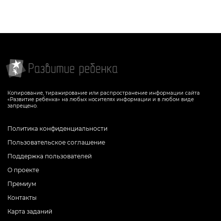
Копирование, тиражирование или распространение информации сайта
«Развитие ребенка» на любых носителях информации и в любом виде
запрещено.
Политика конфиденциальности
Пользовательское соглашение
Поддержка пользователей
О проекте
Премиум
Контакты
Карта заданий