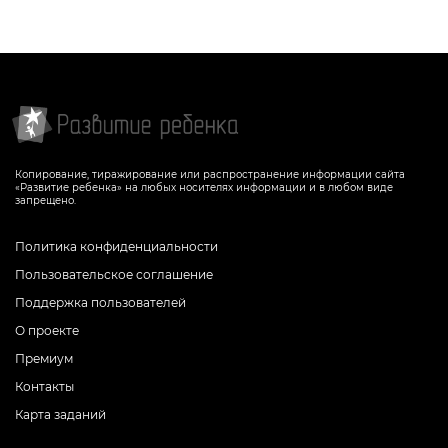
СКАЧАТЬ
Копирование, тиражирование или распространение информации сайта
«Развитие ребенка» на любых носителях информации и в любом виде
запрещено.
Политика конфиденциальности
Пользовательское соглашение
Поддержка пользователей
О проекте
Премиум
Контакты
Карта заданий