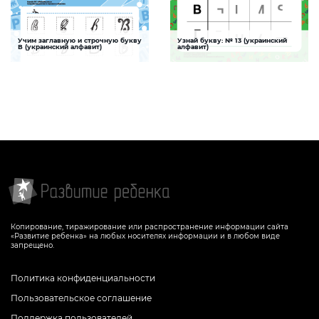
Учим заглавную и строчную букву
Узнай букву: № 13 (украинский
Вырезание
Вписать пропущенные буквы
В (украинский алфавит)
алфавит)
Задание поможет ребенку хорошо
Задание для улучшения навыков
запомнить украинскую букву «В»,
визуального восприятия букв
сортируя все предложенные буквы «В»
украинского алфавита и их
на прописные и строчные
правописания ребенком
СКАЧАТЬ
СКАЧАТЬ
Копирование, тиражирование или распространение информации сайта
«Развитие ребенка» на любых носителях информации и в любом виде
запрещено.
Политика конфиденциальности
Пользовательское соглашение
Поддержка пользователей